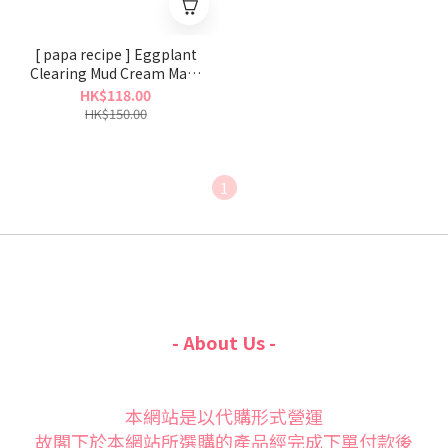
[ papa recipe ] Eggplant
Clearing Mud Cream Mask
100ml
HK$118.00
HK$150.00
1
- About Us -
本網站是以代購形式營運
故閣下於本網站所選購的產品經完成下單付款後