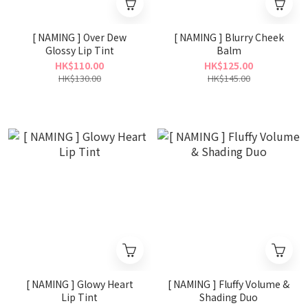
[ NAMING ] Over Dew
[ NAMING ] Blurry Cheek
Glossy Lip Tint
Balm
HK$110.00
HK$125.00
HK$130.00
HK$145.00
[ NAMING ] Glowy Heart
[ NAMING ] Fluffy Volume &
Lip Tint
Shading Duo