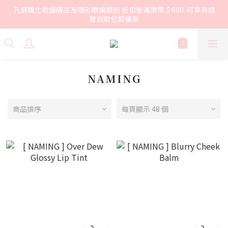
凡選購化妝護膚品及隱形眼鏡類別 折扣後滿港幣＄600  可享有順
豐自取包郵優惠
NAMING
商品排序
每頁顯示 48 個