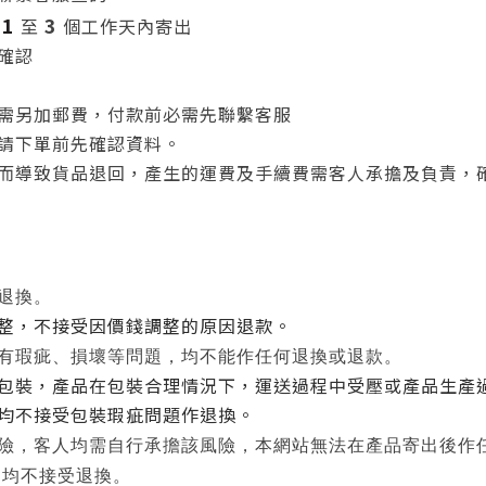
1
3
至
個工作天內寄出
確認
需另加郵費，付款前必需先聯繫客服
請下單前先確認資料。
而導致貨品退回，產生的運費
及
手續費需客人承擔及負責，
退
換。
整，不接受因價錢調整的原因退款。
有瑕疵、損壞等問題，均不能作任何退換或退款。
包裝，
產品在包裝合理情況下，運送過程中受壓或產品生產
均不接受包裝瑕疵問題作退換。
險，
客人均需自行承擔該風險，本網站無法在產品寄出後作
，均不接受退換。