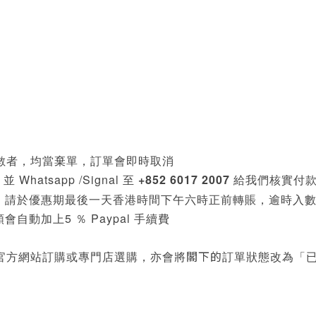
數者，均當棄單
，訂單會即時取消
並 Whatsapp /Signal 至
+852 6017 2007
給我們
核實付
」
請於
優惠
期最後一天香港時間下午六時正前轉賬，逾時入
會自動加上5 ％ Paypal 手續費
閣下的
官方網站
訂
購
或
專門店選購，亦會將
訂單狀態改為
「