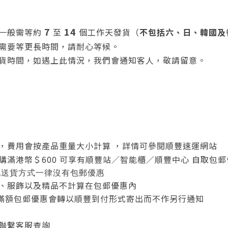
7
14
一般需等約
至
個工作天發貨
（
不包
括
六、日、
韓國及
需要等更長時間，請耐心等候。
貨時間，如遇上此情況，我們會通知客人，敬請留意。
，費用會按產品重量大小計算 ，詳情可參閱順豐速運網站
滿港幣＄600 可享有順豐站／智能櫃／順豐中心 自取包郵
他送貨方式一律沒有包郵優惠
、服飾以及精品不計算在包郵優惠內
0滿額包郵優惠會轉以順豐到付形式寄出而不作另行通知
聯繫客服查詢