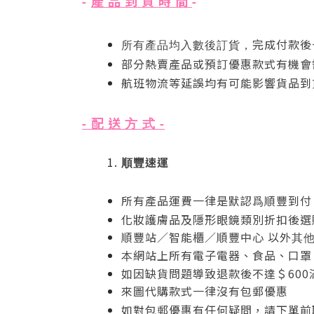
產 品 到 貨 時 間
-
-
完成付款後
所有產品均入數後訂貨，
部分熱賣產品
或預訂優惠款式有機會
航班物流等延誤均有可能影響貨品到
配 送
-
方 式
-
速運
順豐
所有產品運費一律是默認爲順豐到付
化妝護膚品及隱形眼鏡類別折扣後選購
順豐站／智能櫃／順豐中心 以外
其
網站上所有電子電器、食品、口罩
本
如因缺貨問題導致退款後不達＄60
來圖代購款式一律沒有包郵優惠
如對包郵優惠有任何疑問，請下單前