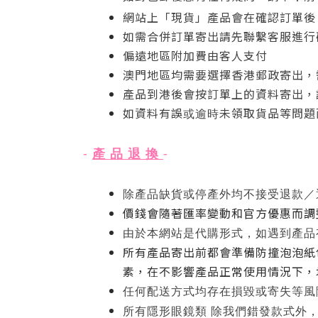
網站上「現貨」產品會在確認訂單後
如需合併訂單寄出請先聯繫客服進行
偏遠地區附加費由客人支付
澳門地區均需要選擇香港郵政寄出，
產品到港後會按訂單上的資料寄出，
如資料有誤
未領取
貨品等問題
或逾時
產 品 退 換
-
-
停產
除產品缺貨或
外均不接受退款／
價錢會隨著匯率變動和官方優惠而調
由於本網站是代購形式，如遇到產品
所有產品寄出前都會準備防撞泡泡紙
素，在不影響產品正常使用情況下，
任何配送方式
均存在損毀或寄失等風
所有隱形眼鏡類 除我們錯發款式外