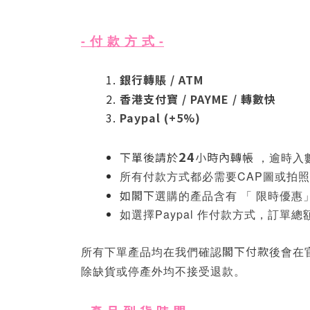
- 付 款 方 式 -
銀行轉賬 / ATM
香港支付寶 / PAYME / 轉數快
Paypal (+5%)
24
下單後請於
小時內轉帳
，逾時入
都必需要CAP圖
或
拍照 
所有付款方式
如閣下
選購的產品含有 「 限時優惠
如選擇Paypal 作付款方式，訂單總額
閣下付款
所有下單產品均在我們確認
後會在
停產
除缺貨
或
外均不接受退款。