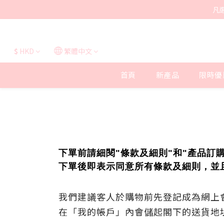
凡
$
HKD
繁體中文
首頁
新產品
限時優
下單前
請細閱"條款
及
細則"和"
產品訂購
下單後即表示同意所有條款及細則，並
我們建議客人於購物前先登記成為網上
在「我的帳戶」內會儲起閣下的送貨地