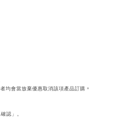
款
。
數者均會當放棄優惠取消該項產品訂購
已確認」。