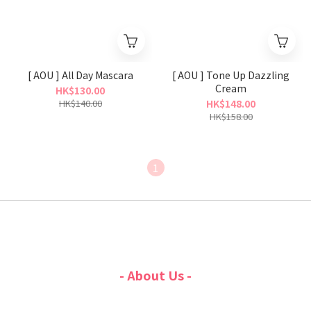
[ AOU ] All Day Mascara
[ AOU ] Tone Up Dazzling
Cream
HK$130.00
HK$140.00
HK$148.00
HK$158.00
1
- About Us -