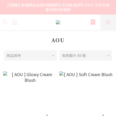
凡選購化妝護膚品及隱形眼鏡類別 折扣後滿港幣＄600  可享有順
豐自取包郵優惠
AOU
商品排序
每頁顯示 48 個