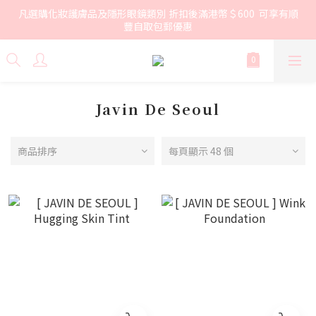
凡選購化妝護膚品及隱形眼鏡類別 折扣後滿港幣＄600  可享有順
豐自取包郵優惠
Javin De Seoul
商品排序
每頁顯示 48 個