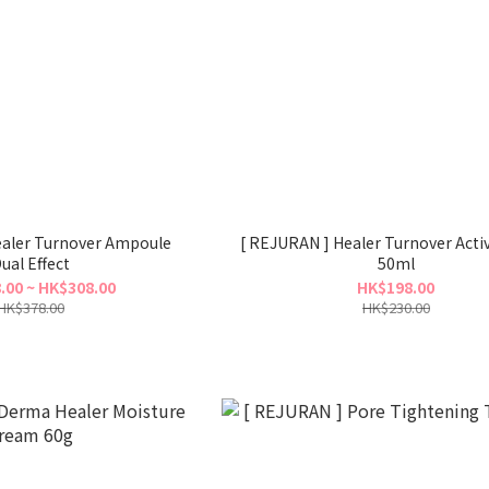
ealer Turnover Ampoule
[ REJURAN ] Healer Turnover Act
ual Effect
50ml
.00 ~ HK$308.00
HK$198.00
HK$378.00
HK$230.00