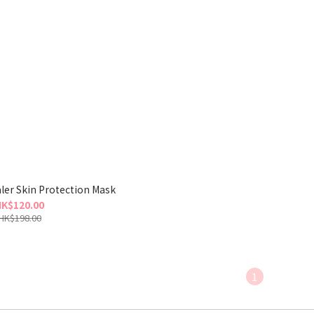
ler Skin Protection Mask
K$120.00
HK$198.00
1