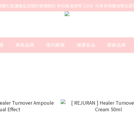
選購化妝護膚品及隱形眼鏡類別 折扣後滿港幣＄600  可享有順豐自取包郵
惠
美妝品牌
隱形眼鏡
健康食品
服飾品牌