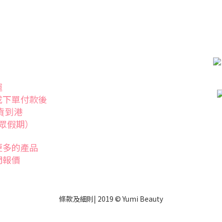
運
成下單付款後
發貨到港
眾假期）
更多的產品
們報價
條款
及
細則
| 2019 © Yumi Beauty