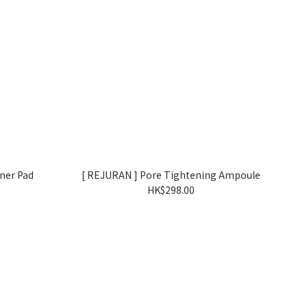
ner Pad
[ REJURAN ] Pore Tightening Ampoule
HK$298.00