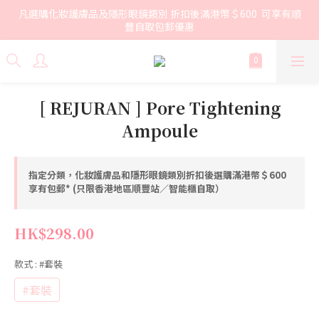
凡選購化妝護膚品及隱形眼鏡類別 折扣後滿港幣＄600  可享有順
豐自取包郵優惠
[ REJURAN ] Pore Tightening
Ampoule
指定分類，化妝護膚品和隱形眼鏡類別折扣後選購滿港幣＄600
享有包郵* (只限香港地區順豐站／智能櫃自取）
HK$298.00
款式
: #套裝
#套裝