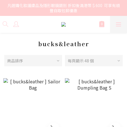
凡選購化妝護膚品及隱形眼鏡類別 折扣後滿港幣＄600  可享有順
豐自取包郵優惠
bucks&leather
商品排序
每頁顯示 48 個