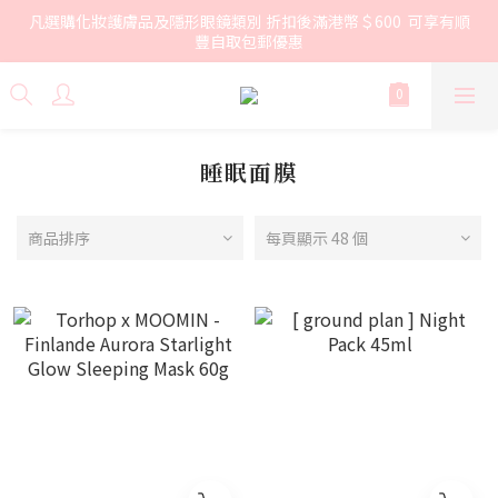
凡選購化妝護膚品及隱形眼鏡類別 折扣後滿港幣＄600  可享有順
豐自取包郵優惠
睡眠面膜
商品排序
每頁顯示 48 個