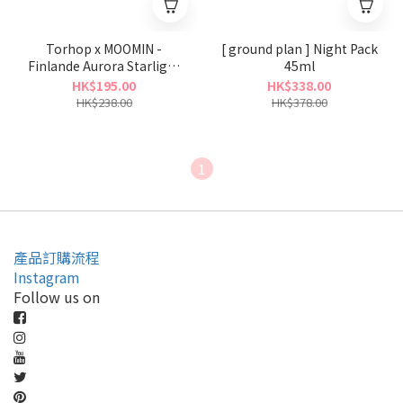
Torhop x MOOMIN -
[ ground plan ] Night Pack
Finlande Aurora Starlight
45ml
Glow Sleeping Mask 60g
HK$195.00
HK$338.00
HK$238.00
HK$378.00
1
產品訂購流程
Instagram
Follow us on