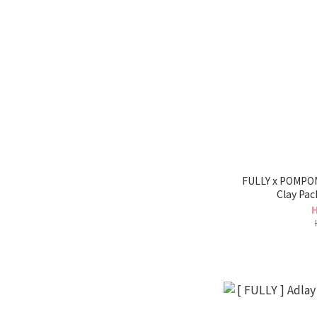
FULLY x POMPO
Clay Pac
H