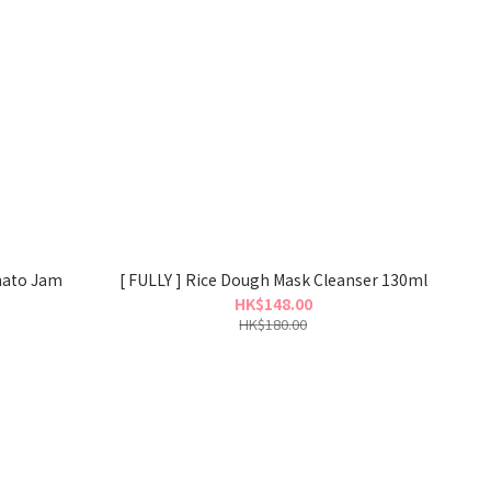
mato Jam
[ FULLY ] Rice Dough Mask Cleanser 130ml
HK$148.00
HK$180.00