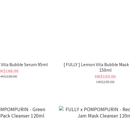
 Vita Bubble Serum 95ml
[ FULLY ] Lemon Vita Bubble Mask
150ml
K$168.00
HK$228.00
HK$150.00
HK$195.00