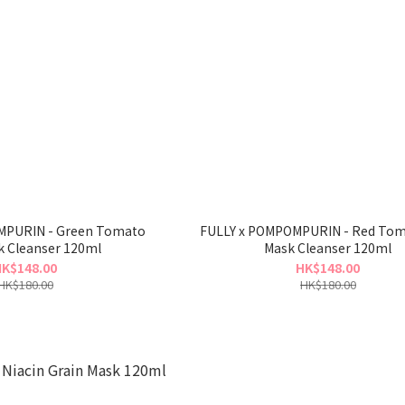
MPURIN - Green Tomato
FULLY x POMPOMPURIN - Red To
k Cleanser 120ml
Mask Cleanser 120ml
K$148.00
HK$148.00
HK$180.00
HK$180.00