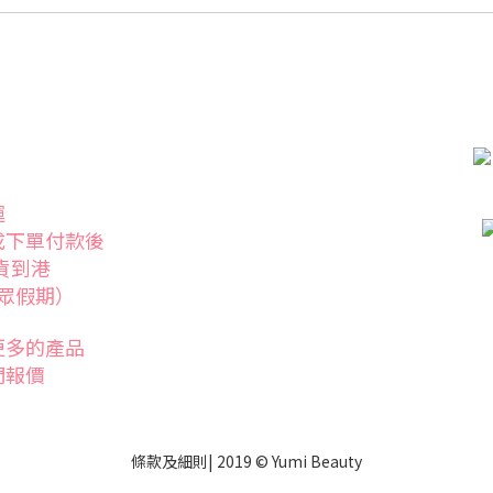
運
成下單付款後
發貨到港
眾假期）
更多的產品
們報價
條款
及
細則
| 2019 © Yumi Beauty