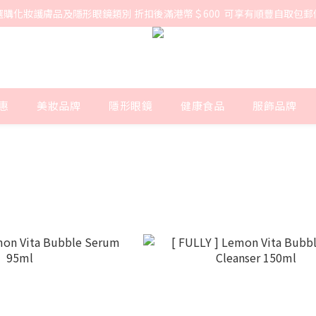
選購化妝護膚品及隱形眼鏡類別 折扣後滿港幣＄600  可享有順豐自取包郵
惠
美妝品牌
隱形眼鏡
健康食品
服飾品牌