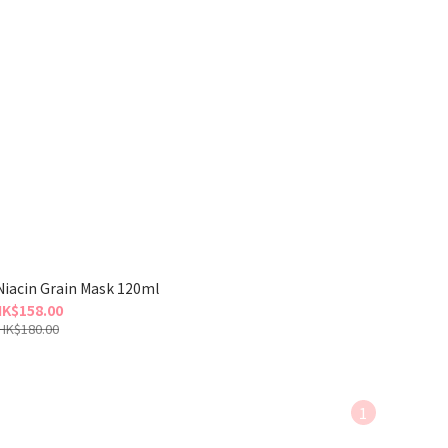
 Niacin Grain Mask 120ml
K$158.00
HK$180.00
1