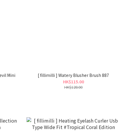
evil Mini
[ fillimilli ] Watery Blusher Brush 887
HK$115.00
HK$128.00