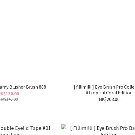
Creamy Blusher Brush 888
[ fillimilli ] Eye Brush Pro Coll
#Tropical Coral Edition
K$130.00
HK$145.00
HK$208.00