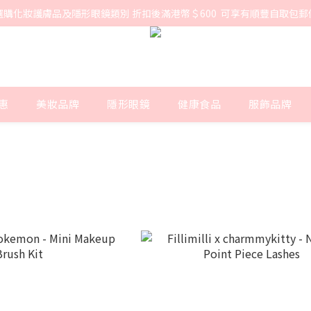
選購化妝護膚品及隱形眼鏡類別 折扣後滿港幣＄600  可享有順豐自取包郵
惠
美妝品牌
隱形眼鏡
健康食品
服飾品牌