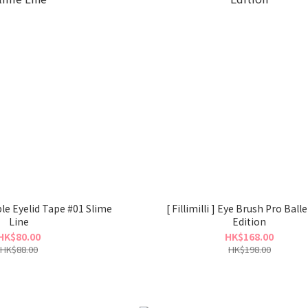
uble Eyelid Tape #01 Slime
[ Fillimilli ] Eye Brush Pro Ball
Line
Edition
HK$80.00
HK$168.00
HK$88.00
HK$198.00