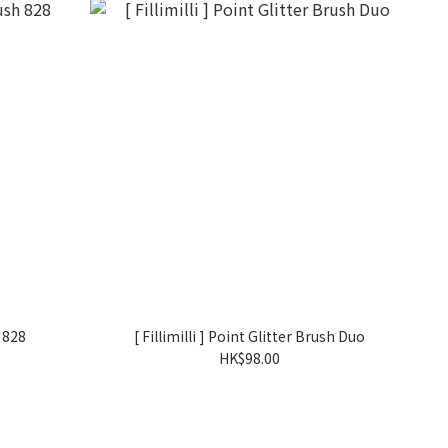
h 828
[ Fillimilli ] Point Glitter Brush Duo
HK$98.00