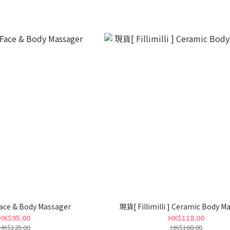
] Face & Body Massager
現貨[ Fillimilli ] Ceramic Body M
HK$95.00
HK$118.00
HK$125.00
HK$168.00