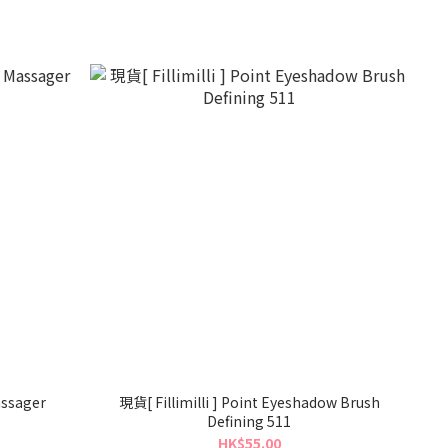
assager
現貨[ Fillimilli ] Point Eyeshadow Brush
Defining 511
HK$55.00