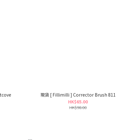
etcove
現貨 [ Fillimilli ] Corrector Brush 811
HK$65.00
HK$98.00