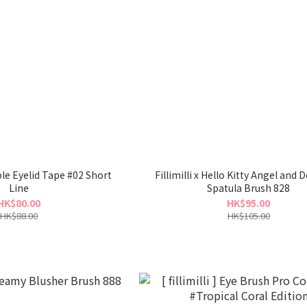
uble Eyelid Tape #02 Short
Fillimilli x Hello Kitty Angel and D
Line
Spatula Brush 828
HK$80.00
HK$95.00
HK$88.00
HK$105.00