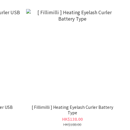
ler USB
[ Fillimilli ] Heating Eyelash Curler Battery
Type
HK$138.00
HK$188.00