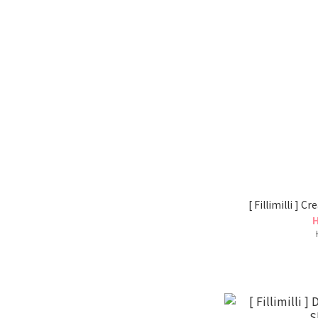
[ Fillimilli ] 
H