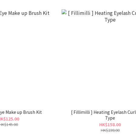
] Eye Make up Brush Kit
[ Fillimilli ] Heating Eyelash Cur
Type
K$125.00
HK$145.00
HK$158.00
HK$238.00