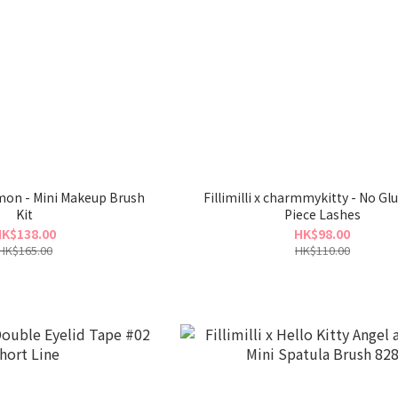
kemon - Mini Makeup Brush
Fillimilli x charmmykitty - No Gl
Kit
Piece Lashes
K$138.00
HK$98.00
HK$165.00
HK$110.00