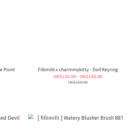
ue Point
Fillimilli x charmmykitty - Doll Keyring
HK$130.00 ~ HK$140.00
HK$150.00