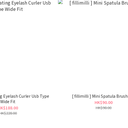
ting Eyelash Curler Usb Type
[ fillimilli ] Mini Spatula Brus
Wide Fit
HK$90.00
K$188.00
HK$98.00
HK$228.00