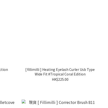
ection
[ fillimilli ] Heating Eyelash Curler Usb Type
Wide Fit #Tropical Coral Edition
HK$225.00