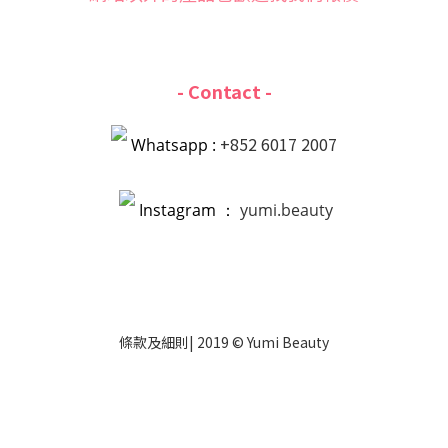
- Contact -
+852 6017 2007
Whatsapp :
Instagram ：
yumi.beauty
條款
及
細則
| 2019 © Yumi Beauty
立即購買