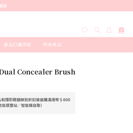
優惠
產品訂購流程
所有商品
立即購買
 ] Dual Concealer Brush
和隱形眼鏡類別折扣後選購滿港幣＄600
港地區順豐站／智能櫃自取）