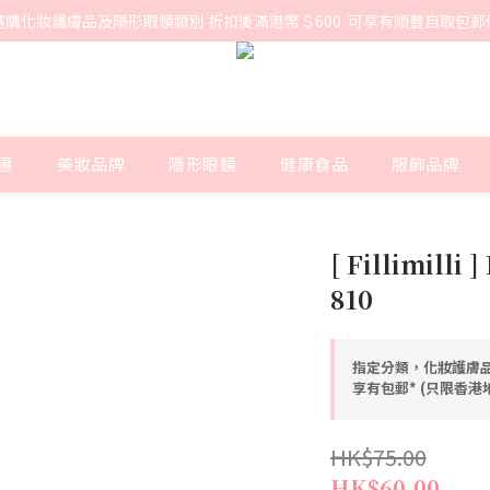
選購化妝護膚品及隱形眼鏡類別 折扣後滿港幣＄600  可享有順豐自取包郵
惠
美妝品牌
隱形眼鏡
健康食品
服飾品牌
[ Fillimilli
810
指定分類，化妝護膚品
享有包郵* (只限香
HK$75.00
HK$60.00