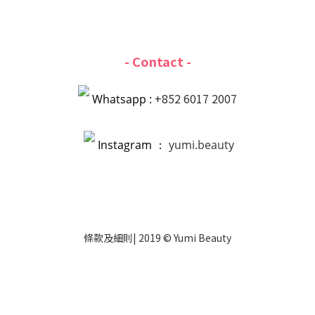
- Contact -
+852 6017 2007
Whatsapp :
Instagram ：
yumi.beauty
條款
及
細則
| 2019 © Yumi Beauty
立即購買