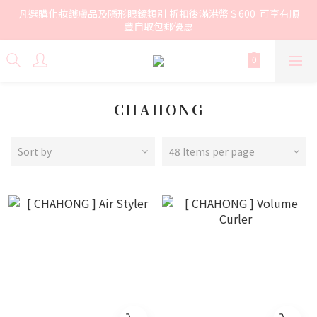
凡選購化妝護膚品及隱形眼鏡類別 折扣後滿港幣＄600  可享有順
豐自取包郵優惠
CHAHONG
Sort by
48 Items per page