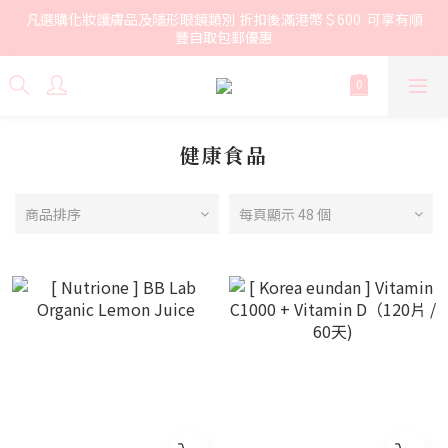
凡選購化妝護膚品及隱形眼鏡類別 折扣後滿港幣＄600  可享有順
豐自取包郵優惠
健康食品
商品排序
每頁顯示 48 個