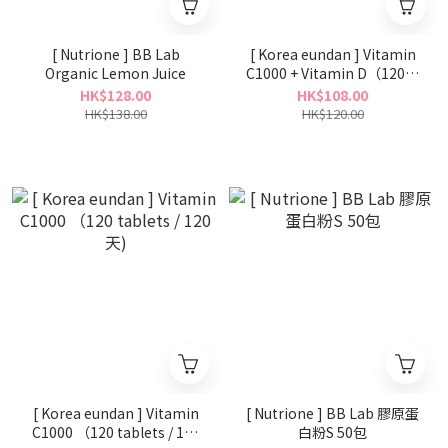
[ Nutrione ] BB Lab
[ Korea eundan ] Vitamin
Organic Lemon Juice
C1000 + Vitamin D（120片
/ 60天)
HK$128.00
HK$108.00
HK$138.00
HK$120.00
[ Korea eundan ] Vitamin
[ Nutrione ] BB Lab 膠原蛋
C1000 （120 tablets / 120
白粉S 50包