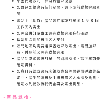
來圖代購款式一律沒有包郵優惠
如對包郵優惠有任何疑問，請下單前聯繫客服查
詢
1
3
網站上「現貨」產品會在確認訂單後
至
個
工作天內寄出
如需合併訂單寄出請先聯繫客服進行確認
偏遠地區附加費由客人支付
澳門地區均需要選擇香港郵政寄出，需另加郵
費，付款前必需先聯繫客服
產品到港後會按訂單上的資料寄出，請下單前先
確認資料。
如資料有誤
未領取
貨品等問題而導致貨品
或逾時
退回，產生的運費
及
手續費需客人承擔及負責，
確認收到補款後我們會再次寄出貨品。
產 品 退 換
-
-