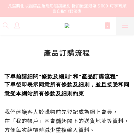
凡選購化妝護膚品及隱形眼鏡類別 折扣後滿港幣＄600  可享有順
豐自取包郵優惠
產品訂購流程
下單前
請細閱"條款
及
細則"和"
產品訂購流程"
下單後即表示同意所有條款及細則，並且接受和同
意受本網站所有
條款及細則約束
我們建議客人於購物前先登記成為網上會員，
在「我的帳戶」內會儲起閣下的送貨地址等資料，
方便每次結帳時減少重複輸入資料。