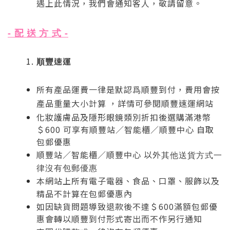
遇上此情況，我們會通知客人，敬請留意。
配 送
-
方 式
-
速運
順豐
所有產品運費一律是默認爲順豐到付，費用會按
產品重量大小計算 ，詳情可參閱順豐速運網站
化妝護膚品及隱形眼鏡類別折扣後選購滿港幣
＄600 可享有順豐站／智能櫃／順豐中心 自取
包郵優惠
順豐站／智能櫃／順豐中心 以外
其他送貨方式一
律沒有包郵優惠
網站上所有電子電器、食品、口罩
、服飾以及
本
精品不計算在包郵優惠內
如因缺貨問題導致退款後不達＄600滿額包郵優
惠會轉以順豐到付形式寄出而不作另行通知