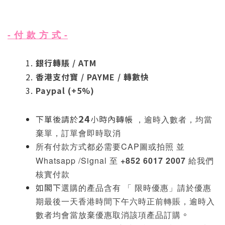
- 付 款 方 式 -
銀行轉賬 / ATM
香港支付寶 / PAYME / 轉數快
Paypal (+5%)
24
下單後請於
小時內轉帳
，逾時入數者，均當
棄單
，訂單會即時取消
都必需要CAP圖
或
拍照 並
所有付款方式
Whatsapp /Signal 至
+852 6017 2007
給我們
核實付款
如閣下
選購的產品含有 「 限時優惠」
請於
優惠
期最後一天香港時間下午六時正前轉賬，逾時入
。
數者均會當放棄優惠取消該項產品訂購