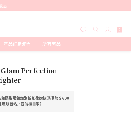
優惠
產品訂購流程
所有商品
立即購買
 Glam Perfection
ighter
和隱形眼鏡類別折扣後選購滿港幣＄600
港地區順豐站／智能櫃自取）