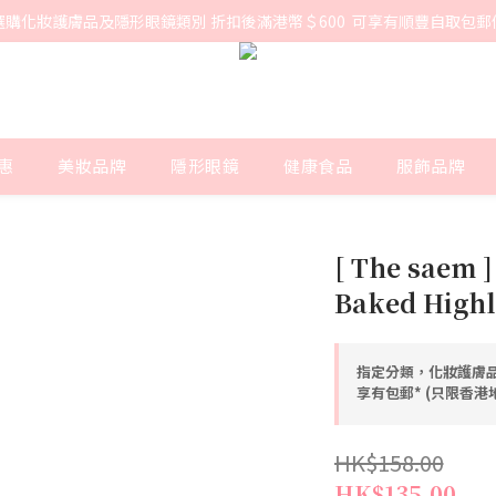
選購化妝護膚品及隱形眼鏡類別 折扣後滿港幣＄600  可享有順豐自取包郵
惠
美妝品牌
隱形眼鏡
健康食品
服飾品牌
[ The saem ]
Baked Highl
指定分類，化妝護膚品
享有包郵* (只限香
HK$158.00
HK$135.00