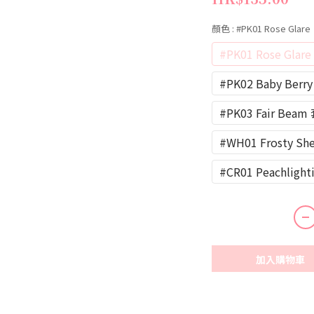
顏色
: #PK01 Rose Glare
#PK01 Rose Glare
#PK02 Baby Berr
#PK03 Fair Beam
#WH01 Frosty Sh
#CR01 Peachlight
加入購物車