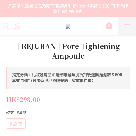
凡選購化妝護膚品及隱形眼鏡類別 折扣後滿港幣＄600  可享有順
豐自取包郵優惠
[ REJURAN ] Pore Tightening
Ampoule
指定分類，化妝護膚品和隱形眼鏡類別折扣後選購滿港幣＄600
享有包郵* (只限香港地區順豐站／智能櫃自取）
HK$298.00
款式
: #套裝
#套裝