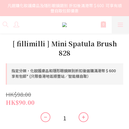
凡選購化妝護膚品及隱形眼鏡類別 折扣後滿港幣＄600  可享有順
豐自取包郵優惠
[ fillimilli ] Mini Spatula Brush
828
指定分類，化妝護膚品和隱形眼鏡類別折扣後選購滿港幣＄600
享有包郵* (只限香港地區順豐站／智能櫃自取）
HK$98.00
HK$90.00