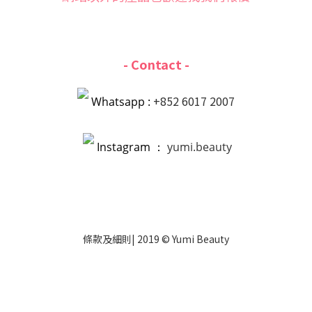
- Contact -
+852 6017 2007
Whatsapp :
Instagram ：
yumi.beauty
條款
及
細則
| 2019 © Yumi Beauty
立即購買