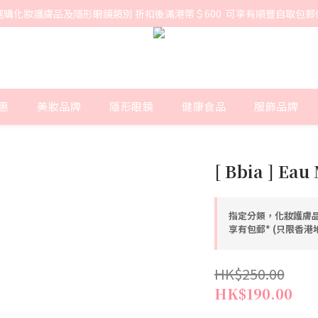
選購化妝護膚品及隱形眼鏡類別 折扣後滿港幣＄600  可享有順豐自取包郵
惠
美妝品牌
隱形眼鏡
健康食品
服飾品牌
[ Bbia ] Eau
指定分類，化妝護膚品
享有包郵* (只限香
HK$250.00
HK$190.00