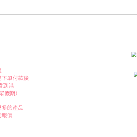
運
成下單付款後
發貨到港
眾假期）
更多的產品
們報價