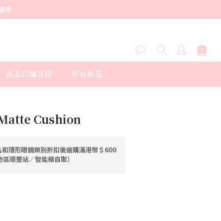
優惠
產品訂購流程
所有商品
立即購買
 Matte Cushion
和隱形眼鏡類別折扣後選購滿港幣＄600
港地區順豐站／智能櫃自取）