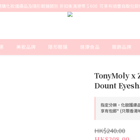
選購化妝護膚品及隱形眼鏡類別 折扣後滿港幣＄600  可享有順豐自取包郵
惠
美妝品牌
隱形眼鏡
健康食品
服飾品牌
TonyMoly x Z
Dount Eyesh
指定分類，化妝護膚品
享有包郵* (只限香
HK$240.00
HK$208.00