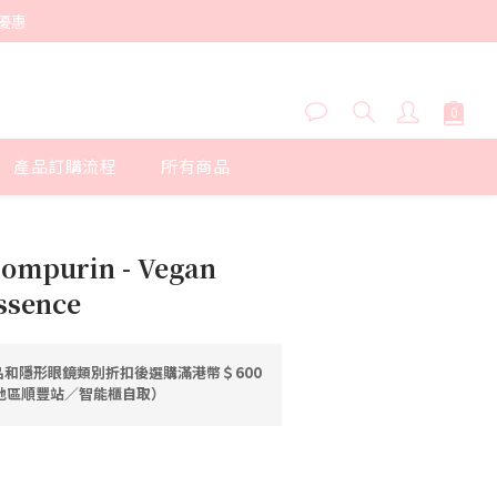
優惠
產品訂購流程
所有商品
立即購買
ompurin - Vegan
ssence
和隱形眼鏡類別折扣後選購滿港幣＄600
港地區順豐站／智能櫃自取）