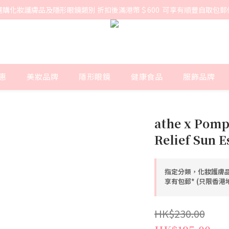
選購化妝護膚品及隱形眼鏡類別 折扣後滿港幣＄600  可享有順豐自取包郵
惠
美妝品牌
隱形眼鏡
健康食品
服飾品牌
athe x Pomp
Relief Sun E
指定分類，化妝護膚品
享有包郵* (只限香
HK$230.00