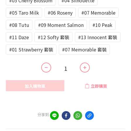
#03 Cherry Blossom
#04 Silhouette
#05 Taro Milk
#06 Roseny
#07 Memorable
#08 Tutu
#09 Moment Salmon
#10 Peak
#11 Daze
#12 Softy 套裝
#13 Innocent 套裝
#01 Strawberry 套裝
#07 Memorable 套裝
加入購物車
立即購買
分享到