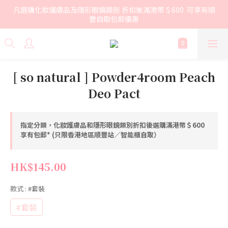
凡選購化妝護膚品及隱形眼鏡類別 折扣後滿港幣＄600  可享有順
豐自取包郵優惠
[ so natural ] Powder4room Peach
Deo Pact
指定分類，化妝護膚品和隱形眼鏡類別折扣後選購滿港幣＄600
享有包郵* (只限香港地區順豐站／智能櫃自取）
HK$145.00
款式
: #套裝
#套裝