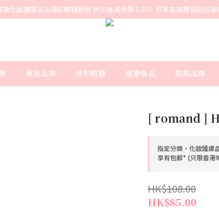
選購化妝護膚品及隱形眼鏡類別 折扣後滿港幣＄600  可享有順豐自取包郵
惠
美妝品牌
隱形眼鏡
健康食品
服飾品牌
[ romand ] H
指定分類，化妝護膚品
享有包郵* (只限香
HK$108.00
HK$85.00