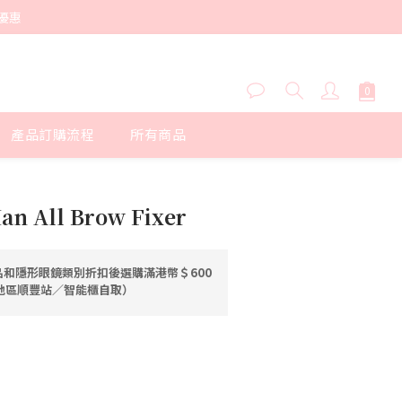
優惠
產品訂購流程
所有商品
立即購買
an All Brow Fixer
和隱形眼鏡類別折扣後選購滿港幣＄600
港地區順豐站／智能櫃自取）