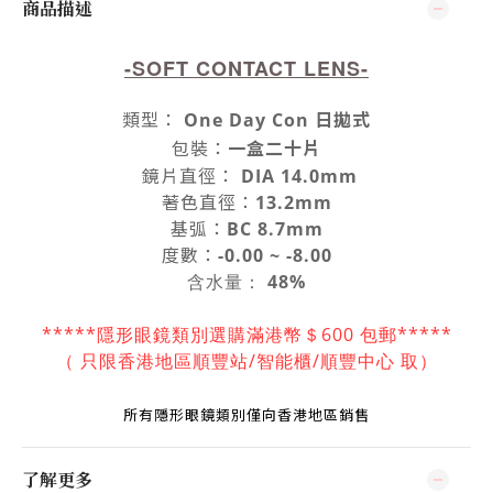
商品描述
-SOFT CONTACT LENS-
類型
：
One Day Con 日拋式
包裝
：
一盒二十片
鏡片
直徑
：
DIA 14.0mm
著色直徑
：
13.2mm
基弧：
BC 8.7mm
度數
：
-0.00 ~ -8.00
含水量：
48%
*****隱形眼鏡類別選購滿港幣＄600 包郵*****
（ 只限香港地區順豐站/智能櫃/順豐中
心 取）
所有隱形眼鏡
類別
僅向香港地區銷售
了解更多