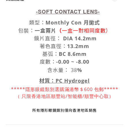
-SOFT CONTACT LENS-
類型
：
Monthly Con 月拋式
（
包裝
：
一盒兩片
一盒一對相同度數）
鏡片
直徑
：
DIA 14.2mm
著色直徑
：
13.2mm
基弧：
BC 8.6mm
度數
：
-0.00 ~ -8.00
含水量： 38
%
材質：PC Hydrogel
*****隱形眼鏡類別選購滿港幣＄600 包郵*****
（ 只限香港地區順豐站/智能櫃/順豐中
心取）
所有隱形眼鏡
類別
僅向香港地區銷售