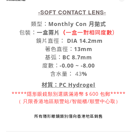
-SOFT CONTACT LENS-
類型
：
Monthly Con 月拋式
（
包裝
：
一盒兩片
一盒一對相同度數）
鏡片
直徑
：
DIA 14.2mm
著色直徑
：
13mm
基弧：
BC 8.7mm
度數
：
-0.00 ~ -8.00
含水量： 43
%
材質：PC Hydrogel
*****隱形眼鏡類別選購滿港幣＄600 包郵*****
（ 只限香港地區順豐站/智能櫃/順豐中
心取）
所有隱形眼鏡
類別
僅向香港地區銷售