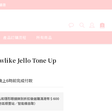
優惠
產品訂購流程
所有商品
立即購買
ewlike Jello Tone Up
晚上6時前完成付款
和隱形眼鏡類別折扣後選購滿港幣＄600
港地區順豐站／智能櫃自取）