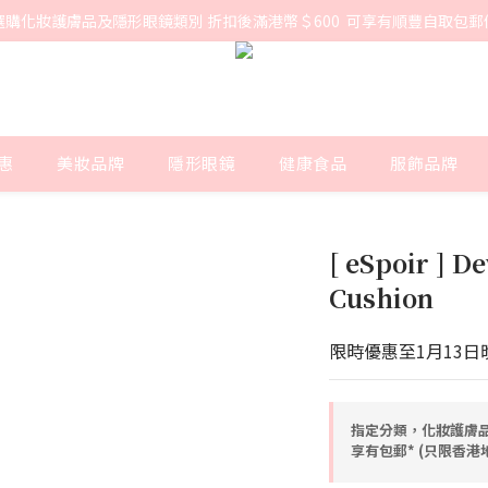
選購化妝護膚品及隱形眼鏡類別 折扣後滿港幣＄600  可享有順豐自取包郵
惠
美妝品牌
隱形眼鏡
健康食品
服飾品牌
[ eSpoir ] D
Cushion
限時優惠至1月13日
指定分類，化妝護膚品
享有包郵* (只限香