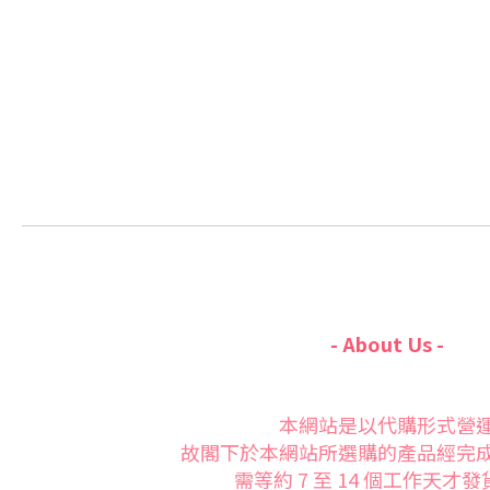
- About Us -
本網站是以代購形式營
故閣下於本網站所選購的產品經完
需等約 7 至 14 個工作天才