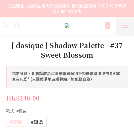
凡選購化妝護膚品及隱形眼鏡類別 折扣後滿港幣＄600  可享有順
豐自取包郵優惠
[ dasique ] Shadow Palette - #37
Sweet Blossom
指定分類，化妝護膚品和隱形眼鏡類別折扣後選購滿港幣＄600
享有包郵* (只限香港地區順豐站／智能櫃自取）
HK$240.00
款式
: #套裝
#套裝
#單盒