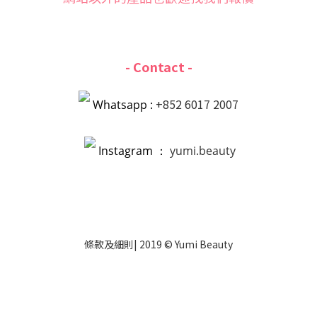
- Contact -
+852 6017 2007
Whatsapp :
Instagram ：
yumi.beauty
條款
及
細則
| 2019 © Yumi Beauty