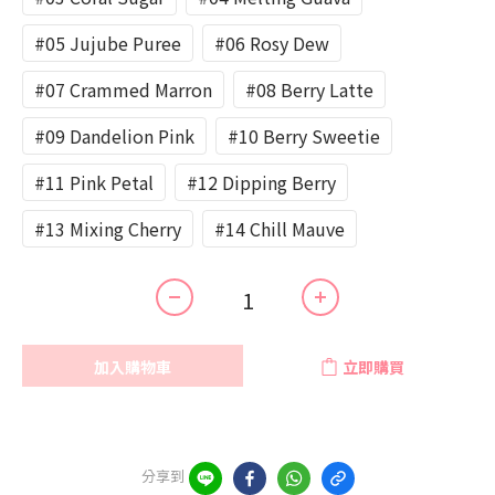
#05 Jujube Puree
#06 Rosy Dew
#07 Crammed Marron
#08 Berry Latte
#09 Dandelion Pink
#10 Berry Sweetie
#11 Pink Petal
#12 Dipping Berry
#13 Mixing Cherry
#14 Chill Mauve
加入購物車
立即購買
分享到