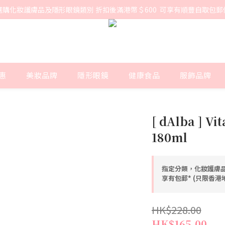
選購化妝護膚品及隱形眼鏡類別 折扣後滿港幣＄600  可享有順豐自取包郵
惠
美妝品牌
隱形眼鏡
健康食品
服飾品牌
[ dAlba ] Vi
180ml
指定分類，化妝護膚品
享有包郵* (只限香
HK$228.00
HK$165.00