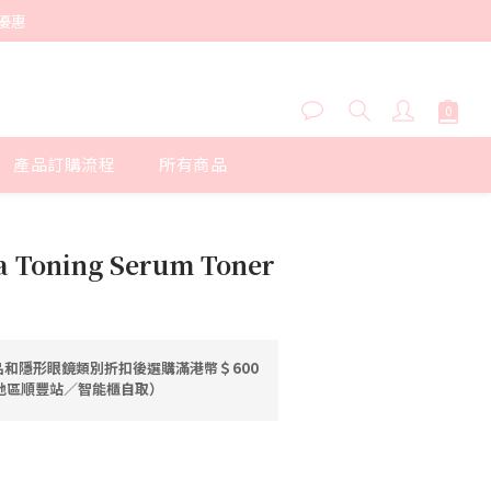
優惠
產品訂購流程
所有商品
立即購買
ta Toning Serum Toner
和隱形眼鏡類別折扣後選購滿港幣＄600
港地區順豐站／智能櫃自取）