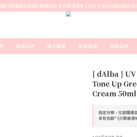
選購化妝護膚品及隱形眼鏡類別 折扣後滿港幣＄600  可享有順豐自取包郵
惠
美妝品牌
隱形眼鏡
健康食品
服飾品牌
[ dAlba ] UV
Tone Up Gre
Cream 50ml
指定分類，化妝護膚品
享有包郵* (只限香