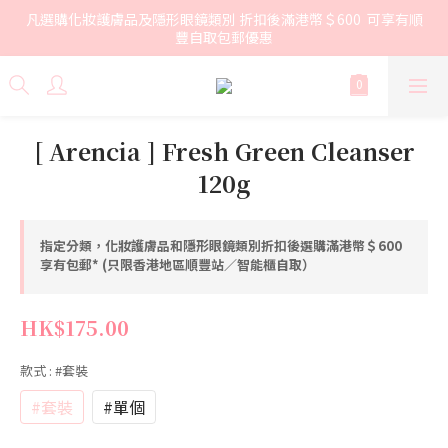
凡選購化妝護膚品及隱形眼鏡類別 折扣後滿港幣＄600  可享有順
豐自取包郵優惠
[ Arencia ] Fresh Green Cleanser
120g
指定分類，化妝護膚品和隱形眼鏡類別折扣後選購滿港幣＄600
享有包郵* (只限香港地區順豐站／智能櫃自取）
HK$175.00
款式
: #套裝
#套裝
#單個