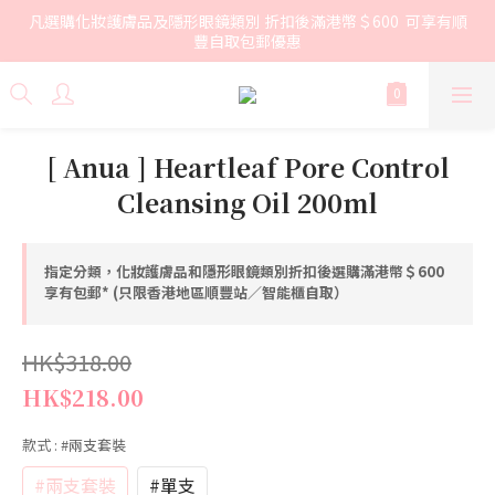
凡選購化妝護膚品及隱形眼鏡類別 折扣後滿港幣＄600  可享有順
豐自取包郵優惠
[ Anua ] Heartleaf Pore Control
Cleansing Oil 200ml
指定分類，化妝護膚品和隱形眼鏡類別折扣後選購滿港幣＄600
享有包郵* (只限香港地區順豐站／智能櫃自取）
HK$318.00
HK$218.00
款式
: #兩支套裝
#兩支套裝
#單支