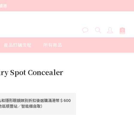
優惠
產品訂購流程
所有商品
立即購買
iry Spot Concealer
和隱形眼鏡類別折扣後選購滿港幣＄600
港地區順豐站／智能櫃自取）