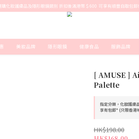
選購化妝護膚品及隱形眼鏡類別 折扣後滿港幣＄600  可享有順豐自取包郵
惠
美妝品牌
隱形眼鏡
健康食品
服飾品牌
[ AMUSE ] A
Palette
指定分類，化妝護膚品
享有包郵* (只限香
HK$198.00
HK$168.00