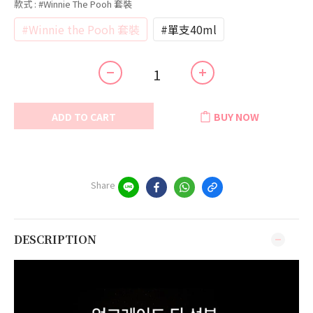
款式
: #Winnie The Pooh 套裝
#Winnie the Pooh 套裝
#單支40ml
ADD TO CART
BUY NOW
Share
DESCRIPTION