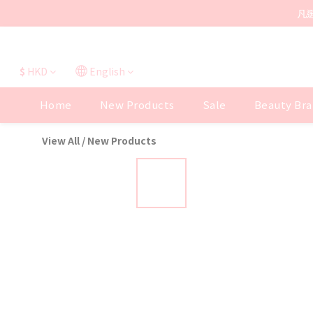
凡
$
HKD
English
Home
New Products
Sale
Beauty Bra
View All
/
New Products