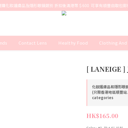
選購化妝護膚品及隱形眼鏡類別 折扣後滿港幣＄600  可享有順豐自取包郵
nds
Contact Lens
Healthy Food
Clothing And
[ LANEIGE ] 
化妝護膚品和隱形眼鏡
(只限香港地區順豐站／智
categories
HK$165.00
Color
: #1. 팝스타 피치