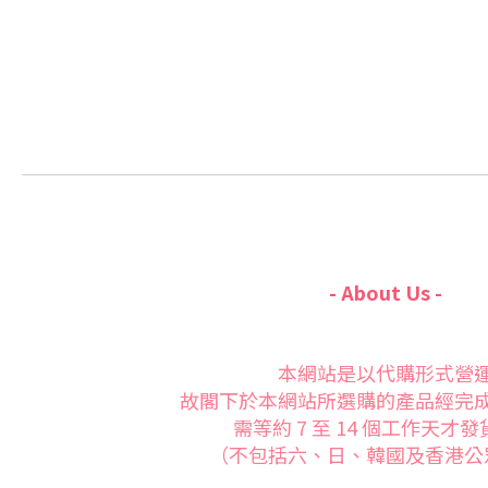
- About Us -
本網站是以代購形式營
故閣下於本網站所選購的產品經完
需等約 7 至 14 個工作天才
（不包括六、日、韓國及香港公