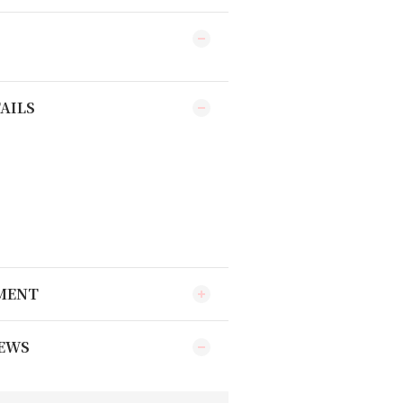
AILS
YMENT
EWS