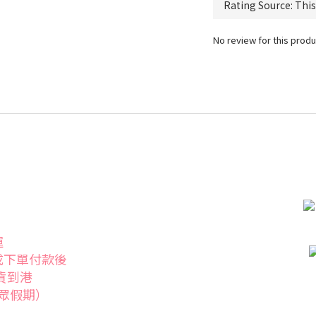
No review for this produ
運
成下單付款後
發貨到港
眾假期）