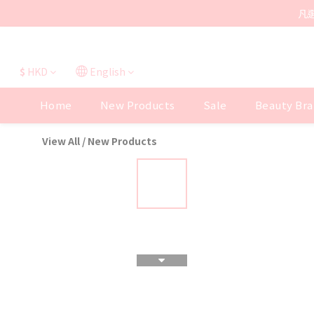
凡
$
HKD
English
Home
New Products
Sale
Beauty Bra
View All
/
New Products