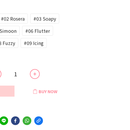
#02 Rosera
#03 Soapy
 Simoon
#06 Flutter
8 Fuzzy
#09 Icing
BUY NOW