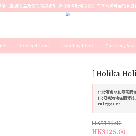
選購化妝護膚品及隱形眼鏡類別 折扣後滿港幣＄600  可享有順豐自取包郵
nds
Contact Lens
Healthy Food
Clothing And
[ Holika Hol
化妝護膚品和隱形眼鏡
(只限香港地區順豐站／智
categories
HK$145.00
HK$125.00