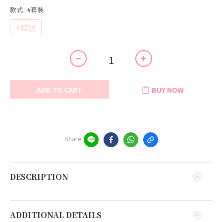
款式
: #套裝
#套裝
ADD TO CART
BUY NOW
Share
DESCRIPTION
ADDITIONAL DETAILS