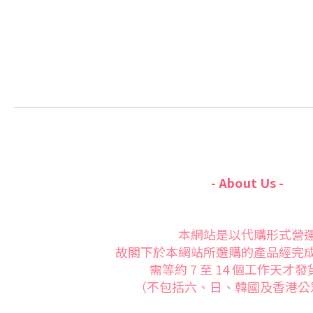
- About Us -
本網站是以代購形式營
故閣下於本網站所選購的產品經完
需等約 7 至 14 個工作天才
（不包括六、日、韓國及香港公