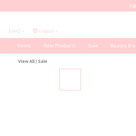
凡
$
HKD
English
Home
New Products
Sale
Beauty Bra
View All
/
Sale