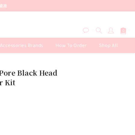
優惠
 Accessories Brands
How To Order
Shop All
BUY NOW
 Pore Black Head
r Kit