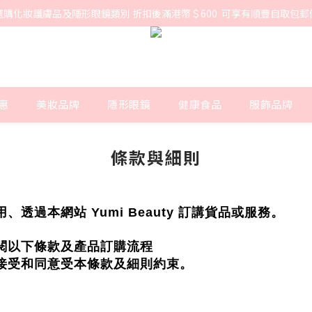
選購化妝護膚品及隱形眼鏡類別 折扣後滿港幣＄600  可享有順豐自取包郵
惠
美妝品牌
隱形眼鏡
健康食品
服飾品牌
條款與細則
過本網站 Yumi Beauty 訂講貨品或服務。
閱以下條款
及產品訂購流程
接受和同意受本
條款及細則約束。