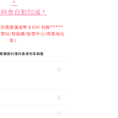
＊
帳時會自動扣減＊
類別選購滿港幣＄600 包郵*****
豐站/智能櫃/順豐中
心/商業地址
取）
眼鏡
類別
僅向香港地區銷售