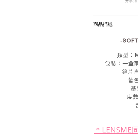
分享到
商品描述
-SOF
類型
：
包裝
：
一盒
鏡片
著
基
度
＊LENSM