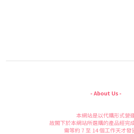
- About Us -
本網站是以代購形式營
故閣下於本網站所選購的產品經完
需等約 7 至 14 個工作天才