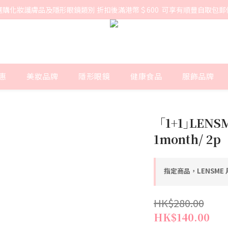
選購化妝護膚品及隱形眼鏡類別 折扣後滿港幣＄600  可享有順豐自取包郵
惠
美妝品牌
隱形眼鏡
健康食品
服飾品牌
「1+1｣LENSME
1month/ 2p
指定商品，LENSME 月拋
HK$280.00
HK$140.00