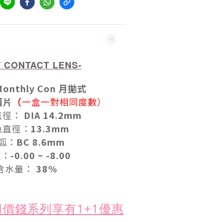
T CONTACT LENS-
Monthly Con 月拋式
兩片
（
一盒一對相同度數）
直徑
：
DIA 14.2mm
色直徑
：
13.3mm
弧：
BC 8.6mm
數
：
-0.00 ~ -8.00
38%
含水量：
E同價錢系列享有1+1優惠