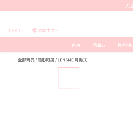
凡
$
HKD
繁體中文
首頁
新產品
限時優
全部商品
/
隱形眼鏡
/
LENSME 月拋式